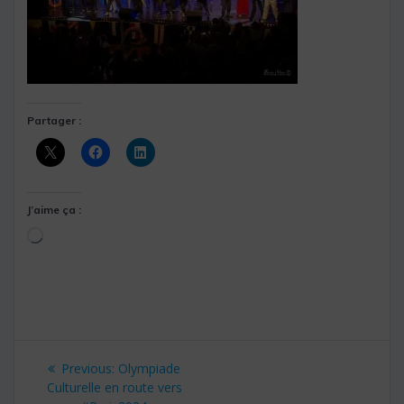
Partager :
J’aime ça :
Chargement…
Navigation
Previous
Previous:
Olympiade
de
post:
Culturelle en route vers