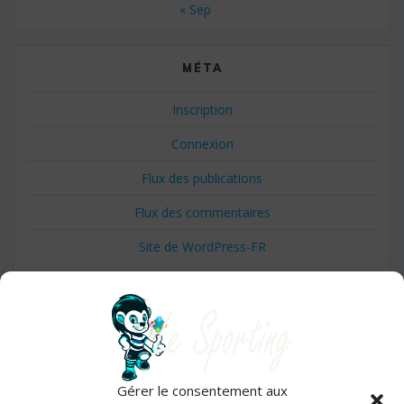
« Sep
MÉTA
Inscription
Connexion
Flux des publications
Flux des commentaires
Site de WordPress-FR
Gérer le consentement aux