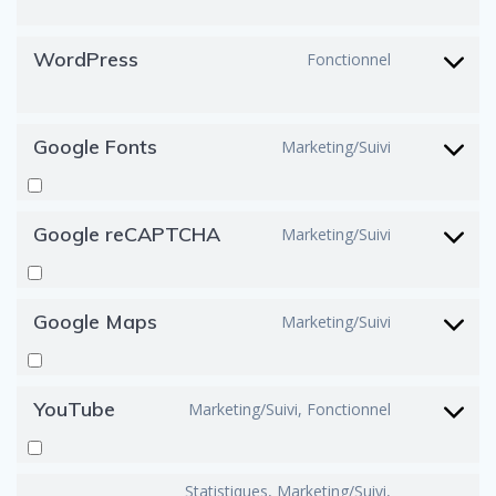
service
eu-
cookie-
WordPress
Fonctionnel
Consent
law
to
service
wordpre
Google Fonts
Marketing/Suivi
Consent
to
service
google-
Google reCAPTCHA
Marketing/Suivi
Consent
fonts
to
service
google-
Google Maps
Marketing/Suivi
Consent
recaptch
to
service
google-
YouTube
Marketing/Suivi, Fonctionnel
Consent
maps
to
service
youtube
Statistiques, Marketing/Suivi,