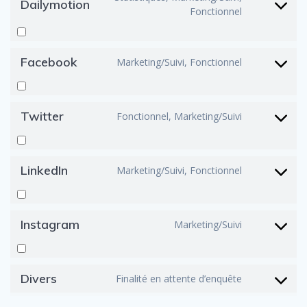
Dailymotion
Consent
Fonctionnel
to
service
dailymoti
Facebook
Marketing/Suivi, Fonctionnel
Consent
to
service
facebook
Twitter
Fonctionnel, Marketing/Suivi
Consent
to
service
twitter
LinkedIn
Marketing/Suivi, Fonctionnel
Consent
to
service
linkedin
Instagram
Marketing/Suivi
Consent
to
service
instagra
Divers
Finalité en attente d’enquête
Consent
to