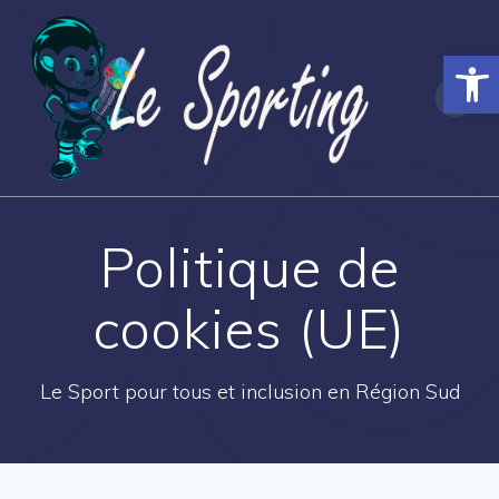
Skip
to
Ouvrir la
content
Politique de
cookies (UE)
Le Sport pour tous et inclusion en Région Sud