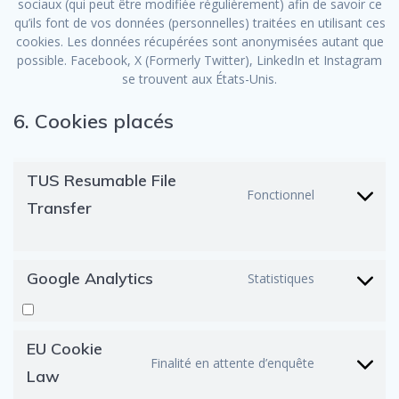
sociaux (qui peut être modifiée régulièrement) afin de savoir ce
qu’ils font de vos données (personnelles) traitées en utilisant ces
cookies. Les données récupérées sont anonymisées autant que
possible. Facebook, X (Formerly Twitter), LinkedIn et Instagram
se trouvent aux États-Unis.
6. Cookies placés
TUS Resumable File
Fonctionnel
Consent
Transfer
to
service
tus-
resumabl
Google Analytics
Statistiques
Consent
file-
to
transfer
service
google-
EU Cookie
analytics
Finalité en attente d’enquête
Consent
Law
to