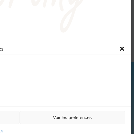
Flux des commentaires
Site de WordPress-FR
es
© 2026 Le Sporting concocté par
AJCM Sport
/
Admin
3
Voir les préférences
24