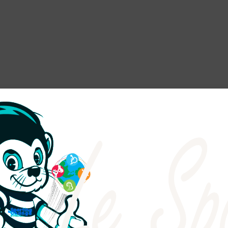
désirables.
En savoir plus sur la façon dont les données de vo