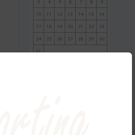
3
4
5
6
7
8
9
10
11
12
13
14
15
16
17
18
19
20
21
22
23
24
25
26
27
28
29
30
31
« Sep
MÉTA
s
Inscription
Connexion
Flux des publications