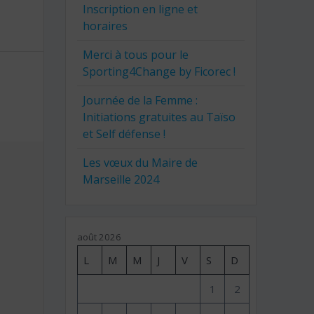
Inscription en ligne et
horaires
Merci à tous pour le
Sporting4Change by Ficorec !
Journée de la Femme :
Initiations gratuites au Taïso
et Self défense !
Les vœux du Maire de
Marseille 2024
août 2026
L
M
M
J
V
S
D
1
2