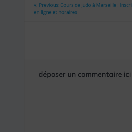
Navigation
Previous
Previous:
Cours de judo à Marseille : Inscr
post:
de
en ligne et horaires
l’article
déposer un commentaire ici