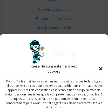
Connexion
Flux des publications
Flux des commentaires
Site de WordPress-FR
Gérer le consentement aux
cookies
53, avenue de la Martheline, Marseille 09.
Pour offrir les meilleures expériences, nous utilisons des technologies
telles que les cookies pour stocker et/ou accéder aux informations des
appareils. Le fait de consentir à ces technologies nous permettra de
traiter des données telles que le comportement de navigation ou les ID
uniques sur ce site. Le fait de ne pas consentir ou de retirer son
consentement peut avoir un effet négatif sur certaines caractéristiques
info@sporting.ajcmarseillesport.org
et fonctions.